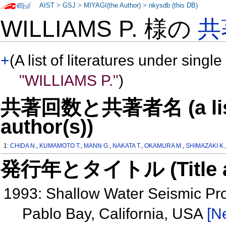
AIST
>
GSJ
>
MIYAGI(the Author)
>
nkysdb (this DB)
WILLIAMS P. 様の
共
+
(A list of literatures under single
"WILLIAMS P."
)
共著回数と共著者名 (a list o
author(s))
1:
CHIDA N.
,
KUMAMOTO T.
,
MANN G.
,
NAKATA T.
,
OKAMURA M.
,
SHIMAZAKI K.
発行年とタイトル (Title and 
1993: Shallow Water Seismic Pro
Pablo Bay, California, USA
[Ne