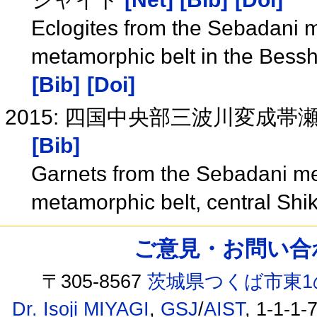
Eclogites from the Sebadan
metamorphic belt in the Besshi
[Bib]
[Doi]
2015: 四国中央部三波川変成
[Bib]
Garnets from the Sebadani 
metamorphic belt, central Sh
ご意見・お問い合わせ /
〒305-8567
茨城県つくば市東1
Dr. Isoji MIYAGI
,
GSJ
/
AIST
, 1-1-1-