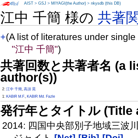
AIST
>
GSJ
>
MIYAGI(the Author)
>
nkysdb (this DB)
江中 千簡 様の
共著
+
(A list of literatures under single
"江中 千簡"
)
共著回数と共著者名 (a list o
author(s))
2:
江中 千簡
,
高須 晃
1:
KABIR M.F.
,
KABIR Md. Fazle
発行年とタイトル (Title and 
2014: 四国中央部別子地域三
ジャイト
[Net]
[Bib]
[Doi]