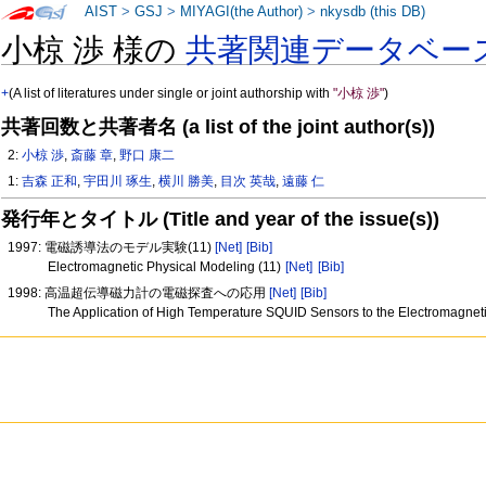
AIST
>
GSJ
>
MIYAGI(the Author)
>
nkysdb (this DB)
小椋 渉 様の
共著関連データベー
+
(A list of literatures under single or joint authorship with
"小椋 渉"
)
共著回数と共著者名 (a list of the joint author(s))
2:
小椋 渉
,
斎藤 章
,
野口 康二
1:
吉森 正和
,
宇田川 琢生
,
横川 勝美
,
目次 英哉
,
遠藤 仁
発行年とタイトル (Title and year of the issue(s))
1997: 電磁誘導法のモデル実験(11)
[Net]
[Bib]
Electromagnetic Physical Modeling (11)
[Net]
[Bib]
1998: 高温超伝導磁力計の電磁探査への応用
[Net]
[Bib]
The Application of High Temperature SQUID Sensors to the Electromagnet