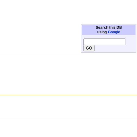
Search this DB
using
Google