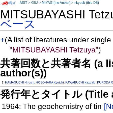
AIST
>
GSJ
>
MIYAGI(the Author)
>
nkysdb (this DB)
MITSUBAYASHI Tet
ベース
+
(A list of literatures under single
"MITSUBAYASHI Tetzuya"
)
共著回数と共著者名 (a list o
author(s))
1:
HAMAGUCHI Hiroshi
,
HOSOHARA Kyoichi
,
KAWABUCHI Kazuaki
,
KURODA R
発行年とタイトル (Title and 
1964: The geochemistry of tin
[N