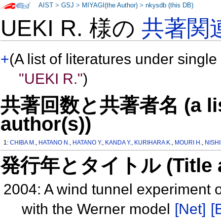
AIST
>
GSJ
>
MIYAGI(the Author)
>
nkysdb (this DB)
UEKI R. 様の
共著関
+
(A list of literatures under single
"UEKI R."
)
共著回数と共著者名 (a list o
author(s))
1:
CHIBA M.
,
HATANO N.
,
HATANO Y.
,
KANDA Y.
,
KURIHARA K.
,
MOURI H.
,
NISH
発行年とタイトル (Title and 
2004: A wind tunnel experiment o
with the Werner model
[Net]
[