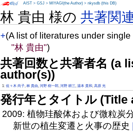
AIST
>
GSJ
>
MIYAGI(the Author)
>
nkysdb (this DB)
林 貴由 様の
共著関
+
(A list of literatures under single
"林 貴由"
)
共著回数と共著者名 (a list o
author(s))
1:
佐々木 尚子
,
林 貴由
,
河野 樹一郎
,
河野 耕三
,
湯本 貴和
,
高原 光
発行年とタイトル (Title and 
2009: 植物珪酸体および微
新世の植生変遷と火事の歴史