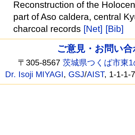
Reconstruction of the Holocene
part of Aso caldera, central K
charcoal records
[Net]
[Bib]
ご意見・お問い合わせ /
〒305-8567
茨城県つくば市東1
Dr. Isoji MIYAGI
,
GSJ
/
AIST
, 1-1-1-