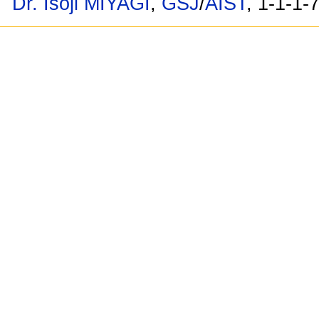
Dr. Isoji MIYAGI
,
GSJ
/
AIST
, 1-1-1-