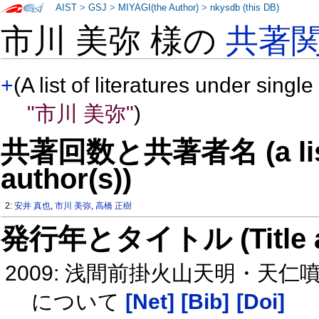
AIST
>
GSJ
>
MIYAGI(the Author)
>
nkysdb (this DB)
市川 美弥 様の
共著
+
(A list of literatures under single
"市川 美弥"
)
共著回数と共著者名 (a list o
author(s))
2:
安井 真也
,
市川 美弥
,
高橋 正樹
発行年とタイトル (Title and 
2009: 浅間前掛火山天明・天
について
[Net]
[Bib]
[Doi]