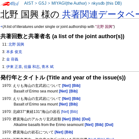
AIST
>
GSJ
>
MIYAGI(the Author)
>
nkysdb (this DB)
北野 国興 様の
共著関連データベ
+
(A list of literatures under single or joint authorship with
"北野 国興"
)
共著回数と共著者名 (a list of the joint author(s))
11:
北野 国興
3:
本多 俊克
2:
金 容義
1:
伊東 正喜
,
佐藤 和志
,
青木 斌
発行年とタイトル (Title and year of the issue(s))
1970: えりも海山の玄武岩について
[Net]
[Bib]
Basalt of Erimo sea mount
[Net]
[Bib]
1970: えりも海山の玄武岩について
[Net]
[Bib]
Basalt of Erimo sea mount
[Net]
[Bib]
1970: 北緯37°東経131°海山の岩石
[Net]
[Bib]
1970: 襟裳海山のアルカリ玄武岩類
[Net]
[Bib]
[Doi]
Alkaline basalts from the Erimo seamount
[Net]
[Bib]
[Doi]
1970: 襟裳海山の岩石について
[Net]
[Bib]