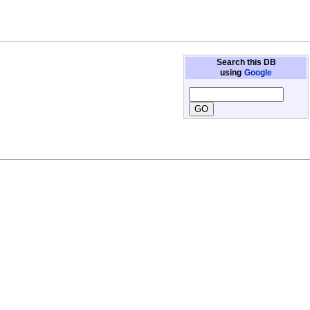
Search this DB
using
Google