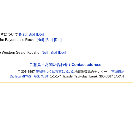
岩片について
[Net]
[Bib]
[Doi]
f the Bayonnaise Rocks
[Net]
[Bib]
[Doi]
the Western Sea of Kyushu
[Net]
[Bib]
[Doi]
ご意見・お問い合わせ / Contact address :
〒305-8567
茨城県つくば市東1の1の1
地質調査総合センター，
宮城磯治
Dr. Isoji MIYAGI
,
GSJ
/
AIST
, 1-1-1-7 Higashi, Tsukuba, Ibaraki 305-8567 JAPAN