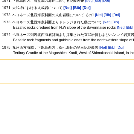
1971: 下甑島西方、海盆底の海丘に於ける花崗岩礫
[Net]
[Bib]
[Doi]
1971: 大和堆における火成岩について
[Net]
[Bib]
[Doi]
1973: ベヨネーズ北西海底斜面の火山岩礫について その1
[Net]
[Bib]
[Doi]
1973: ベヨネーズ北西海底斜面よりドレッジされた礫について
[Net]
[Bib]
Basaltic rocks dredged from N.W slope of the Bayonnaise rocks
[Net]
[Bib]
1974: ベヨネーズ列岩北西海底斜面より採集された玄武岩質およびハンレイ岩質
Basaltic rock fragments and gabbroic ones from the northwestern slope o
1975: 九州西方海域，下甑島西方，孫七海丘の第三紀花崗岩
[Net]
[Bib]
[Doi]
Tertiary Granite of the Magoshichi Knoll, West of Shimokoshiki Island, in 