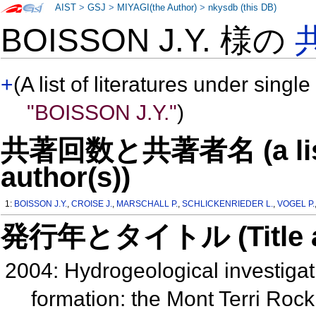
AIST
>
GSJ
>
MIYAGI(the Author)
>
nkysdb (this DB)
BOISSON J.Y. 様の
+
(A list of literatures under single
"BOISSON J.Y."
)
共著回数と共著者名 (a list o
author(s))
1:
BOISSON J.Y.
,
CROISE J.
,
MARSCHALL P.
,
SCHLICKENRIEDER L.
,
VOGEL P.
発行年とタイトル (Title and 
2004: Hydrogeological investigat
formation: the Mont Terri Roc