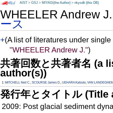
AIST
>
GSJ
>
MIYAGI(the Author)
>
nkysdb (this DB)
WHEELER Andrew 
ース
+
(A list of literatures under single
"WHEELER Andrew J."
)
共著回数と共著者名 (a list o
author(s))
1:
MITCHELL Neil C.
,
SCOURSE James D.
,
UEHARA Katsuto
,
VAN LANDEGHEM K
発行年とタイトル (Title and 
2009: Post glacial sediment dyna