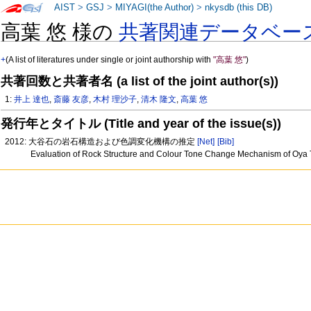
AIST
>
GSJ
>
MIYAGI(the Author)
>
nkysdb (this DB)
高葉 悠 様の
共著関連データベー
+
(A list of literatures under single or joint authorship with
"高葉 悠"
)
共著回数と共著者名 (a list of the joint author(s))
1:
井上 達也
,
斎藤 友彦
,
木村 理沙子
,
清木 隆文
,
高葉 悠
発行年とタイトル (Title and year of the issue(s))
2012: 大谷石の岩石構造および色調変化機構の推定
[Net]
[Bib]
Evaluation of Rock Structure and Colour Tone Change Mechanism of Oya 