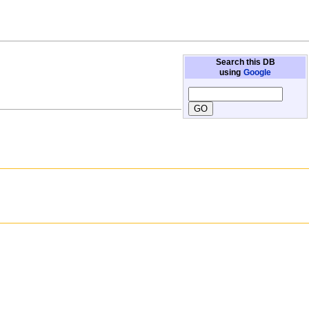
Search this DB
using
Google