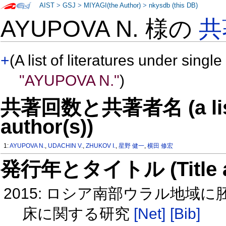
AIST
>
GSJ
>
MIYAGI(the Author)
>
nkysdb (this DB)
AYUPOVA N. 様の
共
+
(A list of literatures under single
"AYUPOVA N."
)
共著回数と共著者名 (a list o
author(s))
1:
AYUPOVA N.
,
UDACHIN V.
,
ZHUKOV I.
,
星野 健一
,
横田 修宏
発行年とタイトル (Title and 
2015: ロシア南部ウラル地域に胚
床に関する研究
[Net]
[Bib]