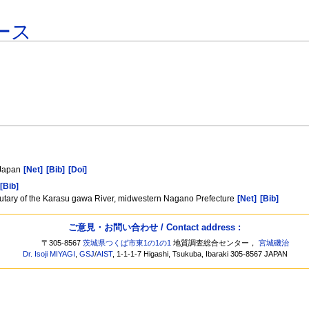
ース
 Japan
[Net]
[Bib]
[Doi]
[Bib]
butary of the Karasu gawa River, midwestern Nagano Prefecture
[Net]
[Bib]
ご意見・お問い合わせ / Contact address :
〒305-8567
茨城県つくば市東1の1の1
地質調査総合センター，
宮城磯治
Dr. Isoji MIYAGI
,
GSJ
/
AIST
, 1-1-1-7 Higashi, Tsukuba, Ibaraki 305-8567 JAPAN