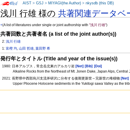
AIST
>
GSJ
>
MIYAGI(the Author)
>
nkysdb (this DB)
浅川 行雄 様の
共著関連データベ
+
(A list of literatures under single or joint authorship with
"浅川 行雄"
)
共著回数と共著者名 (a list of the joint author(s))
2:
浅川 行雄
1:
富樫 均
,
山田 哲雄
,
葉田野 希
発行年とタイトル (Title and year of the issue(s))
1980: 日本アルプス，常念岳北東のアルカリ岩
[Net]
[Bib]
[Doi]
Alkaline Rocks from the Northeast of Mt. Jonen Dake, Japan Alps, Central
2021: 長野県中西部烏川支流斧研沢に分布する後期更新世～完新世の堆積物
[Net]
Upper Pliocene Holocene sediments in the Yukitogi sawa Valley as the tri