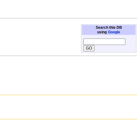
Search this DB
using
Google