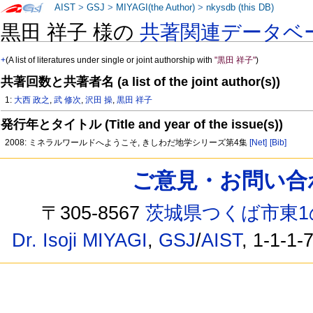
AIST
>
GSJ
>
MIYAGI(the Author)
>
nkysdb (this DB)
黒田 祥子 様の
共著関連データベ
+
(A list of literatures under single or joint authorship with
"黒田 祥子"
)
共著回数と共著者名 (a list of the joint author(s))
1:
大西 政之
,
武 修次
,
沢田 操
,
黒田 祥子
発行年とタイトル (Title and year of the issue(s))
2008: ミネラルワールドへようこそ, きしわだ地学シリーズ第4集
[Net]
[Bib]
ご意見・お問い合わせ /
〒305-8567
茨城県つくば市東1
Dr. Isoji MIYAGI
,
GSJ
/
AIST
, 1-1-1-