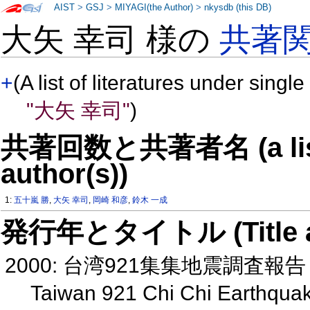
AIST
>
GSJ
>
MIYAGI(the Author)
>
nkysdb (this DB)
大矢 幸司 様の
共著
+
(A list of literatures under single
"大矢 幸司"
)
共著回数と共著者名 (a list o
author(s))
1:
五十嵐 勝
,
大矢 幸司
,
岡崎 和彦
,
鈴木 一成
発行年とタイトル (Title and 
2000: 台湾921集集地震調査
Taiwan 921 Chi Chi Earthquak