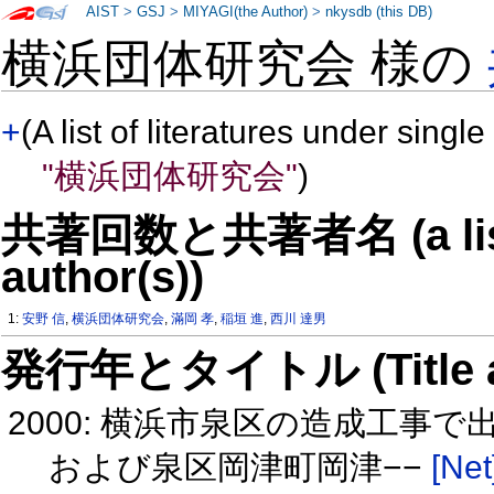
AIST
>
GSJ
>
MIYAGI(the Author)
>
nkysdb (this DB)
横浜団体研究会 様の
+
(A list of literatures under single
"横浜団体研究会"
)
共著回数と共著者名 (a list o
author(s))
1:
安野 信
,
横浜団体研究会
,
滿岡 孝
,
稲垣 進
,
西川 達男
発行年とタイトル (Title and 
2000: 横浜市泉区の造成工事
および泉区岡津町岡津−−
[Net