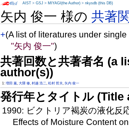
AIST
>
GSJ
>
MIYAGI(the Author)
>
nkysdb (this DB)
矢内 俊一 様の
共著
+
(A list of literatures under single
"矢内 俊一"
)
共著回数と共著者名 (a list o
author(s))
1:
増田 薫
,
大隈 修
,
村越 浩二
,
松村 哲夫
,
矢内 俊一
発行年とタイトル (Title and 
1990: ビクトリア褐炭の液化
Effects of Moisture Content on