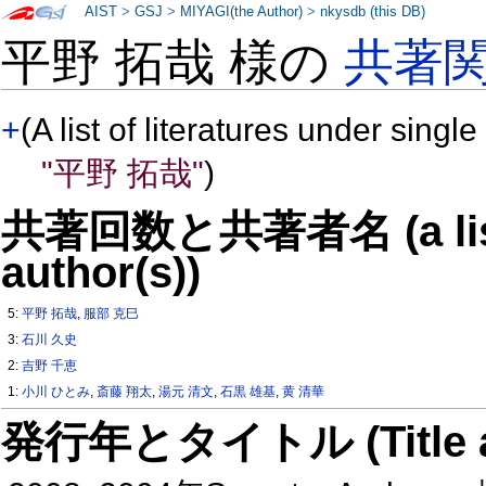
AIST
>
GSJ
>
MIYAGI(the Author)
>
nkysdb (this DB)
平野 拓哉 様の
共著
+
(A list of literatures under single
"平野 拓哉"
)
共著回数と共著者名 (a list o
author(s))
5:
平野 拓哉
,
服部 克巳
3:
石川 久史
2:
吉野 千恵
1:
小川 ひとみ
,
斎藤 翔太
,
湯元 清文
,
石黒 雄基
,
黄 清華
発行年とタイトル (Title and 