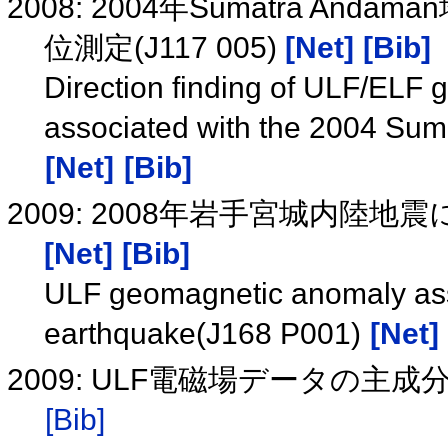
2008: 2004年Sumatra A
位測定(J117 005)
[Net]
[Bib]
Direction finding of ULF/ELF g
associated with the 2004 Su
[Net]
[Bib]
2009: 2008年岩手宮城内陸地震に
[Net]
[Bib]
ULF geomagnetic anomaly asso
earthquake(J168 P001)
[Net]
2009: ULF電磁場データの主成分
[Bib]