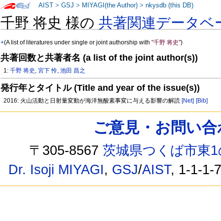
AIST
>
GSJ
>
MIYAGI(the Author)
>
nkysdb (this DB)
千野 将史 様の
共著関連データベ
+
(A list of literatures under single or joint authorship with
"千野 将史"
)
共著回数と共著者名 (a list of the joint author(s))
1:
千野 将史
,
宮下 怜
,
池田 昌之
発行年とタイトル (Title and year of the issue(s))
2016: 火山活動と日射量変動が海洋無酸素事変に与える影響の解読
[Net]
[Bib]
ご意見・お問い合わせ /
〒305-8567
茨城県つくば市東1
Dr. Isoji MIYAGI
,
GSJ
/
AIST
, 1-1-1-