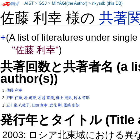
AIST
>
GSJ
>
MIYAGI(the Author)
>
nkysdb (this DB)
佐藤 利幸 様の
共著
+
(A list of literatures under single
"佐藤 利幸"
)
共著回数と共著者名 (a list o
author(s))
3:
佐藤 利幸
2:
戸田 任重
,
朴 虎東
,
村越 直美
,
樋上 照男
,
鈴木 啓助
1:
五十嵐 八枝子
,
仙頭 宣幸
,
岩花 剛
,
露崎 史朗
発行年とタイトル (Title and 
2003: ロシア北東域における