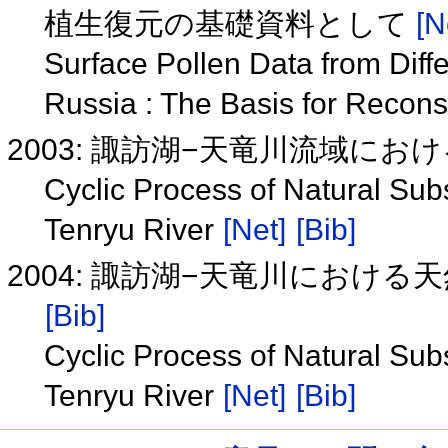
植生復元の基礎資料として
[N
Surface Pollen Data from Diff
Russia : The Basis for Recons
2003: 諏訪湖−天竜川流域に
Cyclic Process of Natural Sub
Tenryu River
[Net]
[Bib]
2004: 諏訪湖−天竜川における
[Bib]
Cyclic Process of Natural Sub
Tenryu River
[Net]
[Bib]