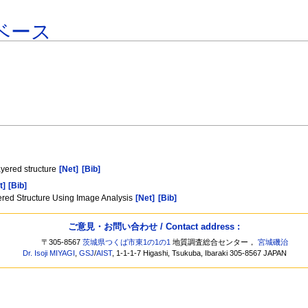
ベース
ayered structure
[Net]
[Bib]
t]
[Bib]
ered Structure Using Image Analysis
[Net]
[Bib]
ご意見・お問い合わせ / Contact address :
〒305-8567
茨城県つくば市東1の1の1
地質調査総合センター，
宮城磯治
Dr. Isoji MIYAGI
,
GSJ
/
AIST
, 1-1-1-7 Higashi, Tsukuba, Ibaraki 305-8567 JAPAN