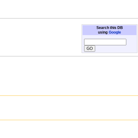
Search this DB
using
Google