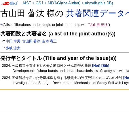
AIST
>
GSJ
>
MIYAGI(the Author)
>
nkysdb (this DB)
古山田 蒼汰 様の
共著関連データ
+
(A list of literatures under single or joint authorship with
"古山田 蒼汰"
)
共著回数と共著者名 (a list of the joint author(s))
2:
中田 幸男
,
古山田 蒼汰
,
吉本 憲正
1:
多岐 涼太
発行年とタイトル (Title and year of the issue(s))
2024: 分級構造を有する砂のせん断特性とせん断帯の発達
[Net]
[Bib]
Development of shear bands and shear characteristics of sandy soil with l
2024: 画像解析を用いた分級構造を有する砂質土の強度発現メカニズムの検討
[Ne
Investigation on Strength Development Mechanism of Sandy Soil with Lay