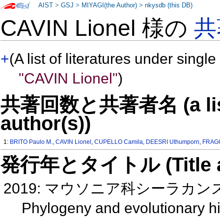
AIST
>
GSJ
>
MIYAGI(the Author)
>
nkysdb (this DB)
CAVIN Lionel 様の
共
+
(A list of literatures under single
"CAVIN Lionel"
)
共著回数と共著者名 (a list o
author(s))
1:
BRITO Paulo M.
,
CAVIN Lionel
,
CUPELLO Camila
,
DEESRI Uthumporn
,
FRAG
発行年とタイトル (Title and 
2019: マウソニア科シーラカ
Phylogeny and evolutionary h