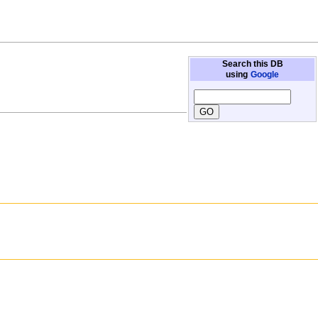
Search this DB
using
Google