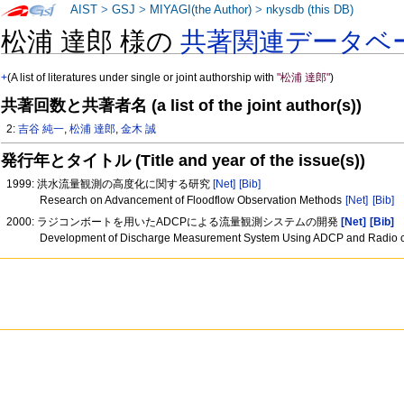
AIST
>
GSJ
>
MIYAGI(the Author)
>
nkysdb (this DB)
松浦 達郎 様の
共著関連データベ
+
(A list of literatures under single or joint authorship with
"松浦 達郎"
)
共著回数と共著者名 (a list of the joint author(s))
2:
吉谷 純一
,
松浦 達郎
,
金木 誠
発行年とタイトル (Title and year of the issue(s))
1999: 洪水流量観測の高度化に関する研究
[Net]
[Bib]
Research on Advancement of Floodflow Observation Methods
[Net]
[Bib]
2000: ラジコンボートを用いたADCPによる流量観測システムの開発
[Net]
[Bib]
Development of Discharge Measurement System Using ADCP and Radio c