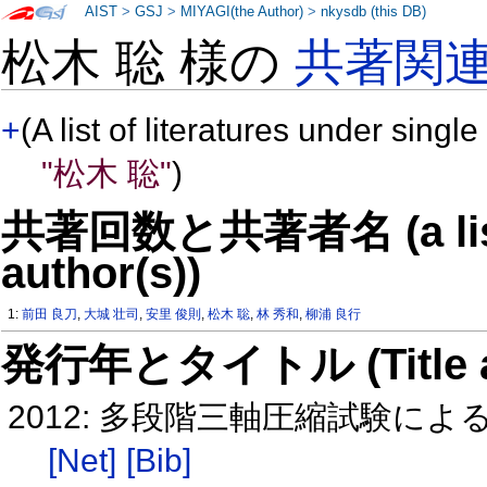
AIST
>
GSJ
>
MIYAGI(the Author)
>
nkysdb (this DB)
松木 聡 様の
共著関
+
(A list of literatures under single
"松木 聡"
)
共著回数と共著者名 (a list o
author(s))
1:
前田 良刀
,
大城 壮司
,
安里 俊則
,
松木 聡
,
林 秀和
,
柳浦 良行
発行年とタイトル (Title and 
2012: 多段階三軸圧縮試験に
[Net]
[Bib]