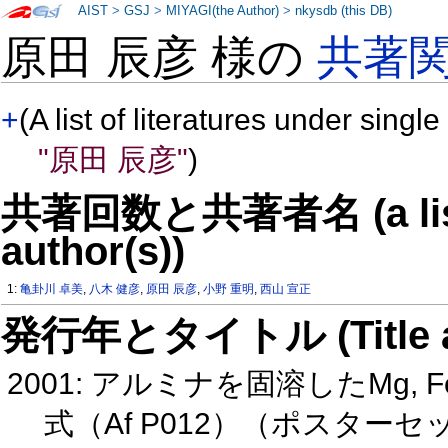
AIST
>
GSJ
>
MIYAGI(the Author)
>
nkysdb (this DB)
原田 辰彦 様の
共著
+
(A list of literatures under single
"原田 辰彦"
)
共著回数と共著者名 (a list o
author(s))
1:
亀卦川 卓美
,
八木 健彦
,
原田 辰彦
,
小野 重明
,
西山 宣正
発行年とタイトル (Title and 
2001: アルミナを固溶したMg
式（Af P012）（ポスター